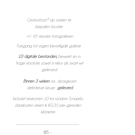
Gezinsshoot* op samen te
bepalen locatie
+/- 45 minuten fotograferen
Toegang tot eigen beveiligde galerie
10
digitale bestanden,
bewerkt en in
hoge resolutie zowel in kleur als zwart-wit
geleverd
Binnen 3 weken
na doorgeven
definitieve keuze
geleverd
Inclusief reiskosten 10 km rondom Tynaarlo,
daarbuiten reken ik €0,35 per gereden
kilometer
185
,-