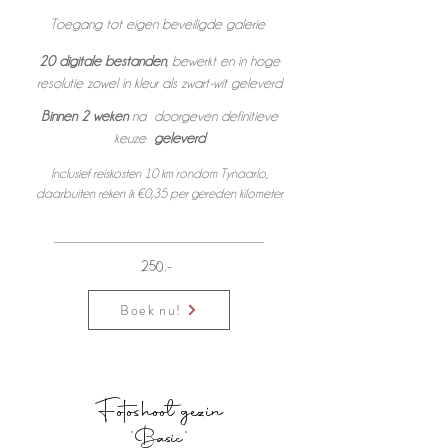
Toegang tot eigen beveiligde galerie
20 digitale bestanden
, bewerkt en in hoge
resolutie zowel in kleur als zwart-wit geleverd
Binnen 2 weken
na doorgeven definitieve
keuze
geleverd
Inclusief reiskosten 10 km rondom Tynaarlo,
daarbuiten reken ik €0,35 per gereden kilometer
250,-
Boek nu!
Fot
oshoot gezin
'Basic'