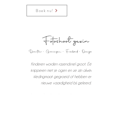
Boek nu!
Fotoshoot gezin
Drenthe - Groningen - Friesland -
Overijssel
Kinderen worden razendsnel groot. Één keer
knipperen met je ogen en ze zijn alwéér een
kledingmaat gegroeid of hebben er een
nieuwe vaardigheid bij geleerd.
Juist omdat de tijd zo snel gaat en ze zo snel
groot worden is het zo belangrijk om af en toe
met elkaar op de foto te gaan. Dit zorgt
ervoor dat je af en toe de tijd bevriest en
zorgt voor tastbare herinneringen voor later.