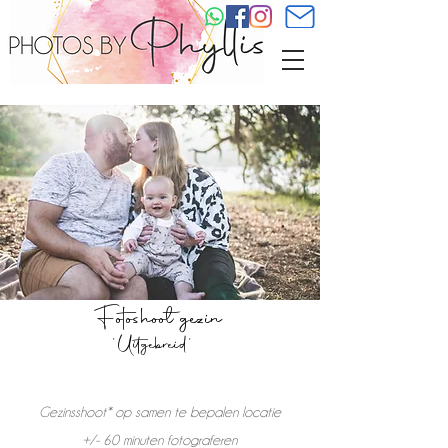
Fot
oshoot gezin
'Uitgebreid'
Gezinsshoot* op samen te bepalen locatie
+/- 60 minuten fotograferen